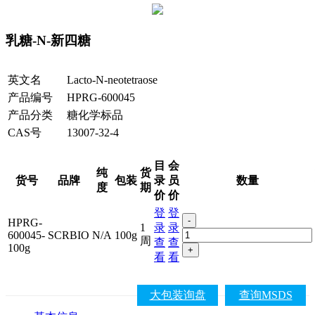
乳糖-N-新四糖
英文名
Lacto-N-neotetraose
产品编号
HPRG-600045
产品分类
糖化学标品
CAS号
13007-32-4
目
会
纯
货
货号
品牌
包装
录
员
数量
度
期
价
价
登
登
-
HPRG-
1
录
录
600045-
SCRBIO
N/A
100g
周
查
查
100g
+
看
看
大包装询盘
查询MSDS