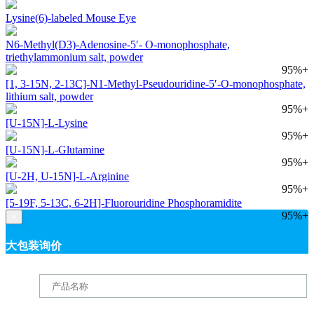
Lysine(6)-labeled Mouse Eye
N6-Methyl(D3)-Adenosine-5′- O-monophosphate,
triethylammonium salt, powder
95%+
[1, 3-15N, 2-13C]-N1-Methyl-Pseudouridine-5′-O-monophosphate,
lithium salt, powder
95%+
[U-15N]-L-Lysine
95%+
[U-15N]-L-Glutamine
95%+
[U-2H, U-15N]-L-Arginine
95%+
[5-19F, 5-13C, 6-2H]-Fluorouridine Phosphoramidite
95%+
×
大包装询价