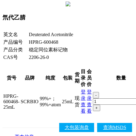
氘代乙腈
英文名
Deuterated Acetonitrile
产品编号
HPRG-600468
产品分类
稳定同位素标记物
CAS号
2206-26-0
目
会
货
货号
品牌
纯度
包装
录
员
数量
期
价
价
登
登
-
HPRG-
现
录
录
99%+；
600468-
SCRBIO
25mL
99%+atom
货
查
查
25mL
+
看
看
大包装询盘
查询MSDS