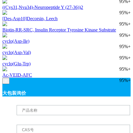
95%+
((Cys31,Nva34)-Neuropeptide Y (27-36))2
95%+
[Des-Asp10]Decorsin, Leech
95%+
Biotin-RR-SRC, Insulin Receptor Tyrosine Kinase Substrate
95%+
cyclo(Asp-Ile)
95%+
cyclo(Asp-Val)
95%+
cyclo(Glu-Trp)
95%+
Ac-VEID-AFC
95%+
×
大包装询价