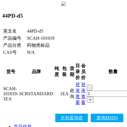
44PD-d5
英文名
44PD-d5
产品编号
SCAH-101019
产品分类
药物类标品
CAS号
N/A
目
会
纯
包
货
货号
品牌
录
员
数量
度
装
期
价
价
登
登
-
SCAH-
咨
录
录
101019-
SCRSTANDARD
1EA
询
查
查
1EA
+
看
看
大包装询盘
查询MSDS
产品信息