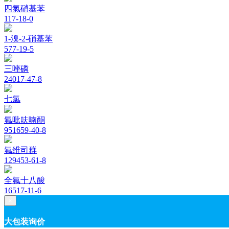
四氯硝基苯
117-18-0
1-溴-2-硝基苯
577-19-5
三唑磷
24017-47-8
七氯
氟吡呋喃酮
951659-40-8
氟维司群
129453-61-8
全氟十八酸
16517-11-6
×
大包装询价