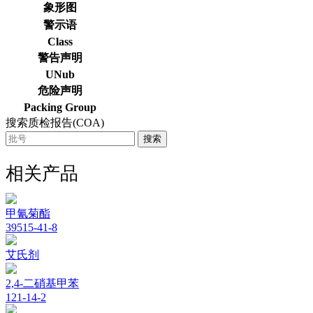
象形图
警示语
Class
警告声明
UNub
危险声明
Packing Group
搜索质检报告(COA)
搜索
相关产品
甲氰菊酯
39515-41-8
艾氏剂
2,4-二硝基甲苯
121-14-2