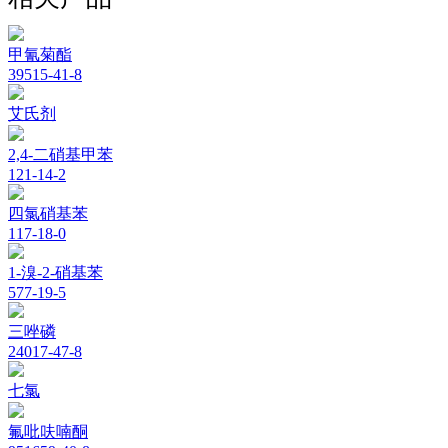
甲氰菊酯
39515-41-8
艾氏剂
2,4-二硝基甲苯
121-14-2
四氯硝基苯
117-18-0
1-溴-2-硝基苯
577-19-5
三唑磷
24017-47-8
七氯
氟吡呋喃酮