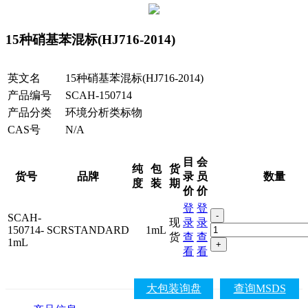
15种硝基苯混标(HJ716-2014)
英文名
15种硝基苯混标(HJ716-2014)
产品编号
SCAH-150714
产品分类
环境分析类标物
CAS号
N/A
目
会
纯
包
货
货号
品牌
录
员
数量
度
装
期
价
价
登
登
-
SCAH-
现
录
录
150714-
SCRSTANDARD
1mL
货
查
查
1mL
+
看
看
大包装询盘
查询MSDS