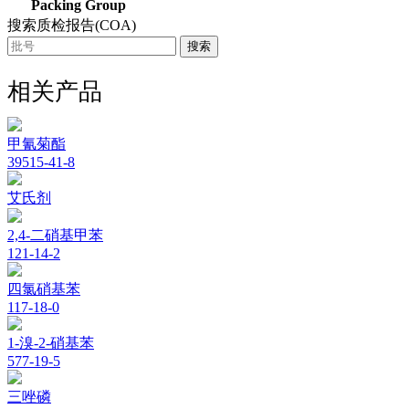
Packing Group
搜索质检报告(COA)
搜索
相关产品
甲氰菊酯
39515-41-8
艾氏剂
2,4-二硝基甲苯
121-14-2
四氯硝基苯
117-18-0
1-溴-2-硝基苯
577-19-5
三唑磷