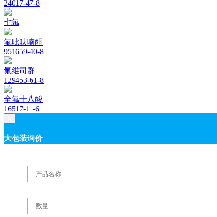
24017-47-8
七氯
氟吡呋喃酮
951659-40-8
氟维司群
129453-61-8
全氟十八酸
16517-11-6
×
大包装询价