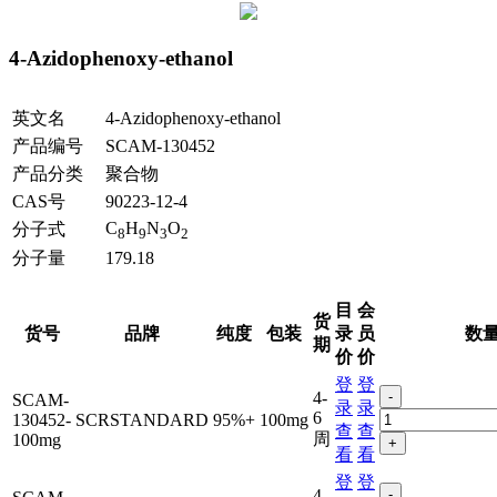
4-Azidophenoxy-ethanol
英文名
4-Azidophenoxy-ethanol
产品编号
SCAM-130452
产品分类
聚合物
CAS号
90223-12-4
C
H
N
O
分子式
8
9
3
2
分子量
179.18
目
会
货
货号
品牌
纯度
包装
录
员
数
期
价
价
登
登
4-
-
SCAM-
录
录
6
130452-
SCRSTANDARD
95%+
100mg
查
查
周
100mg
+
看
看
登
登
4-
-