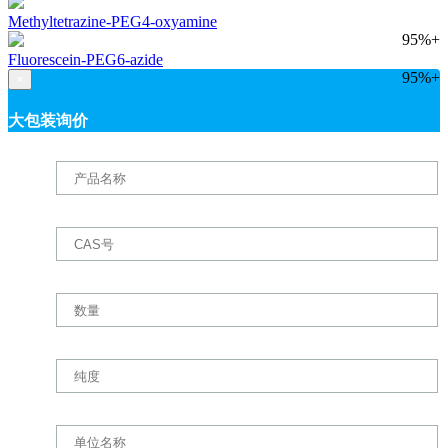
Methyltetrazine-PEG4-oxyamine
95%+
Fluorescein-PEG6-azide
95%+
×
大包装询价