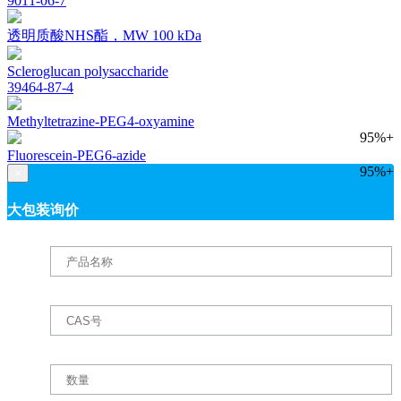
9011-06-7
透明质酸NHS酯，MW 100 kDa
Scleroglucan polysaccharide
39464-87-4
Methyltetrazine-PEG4-oxyamine
95%+
Fluorescein-PEG6-azide
95%+
×
大包装询价