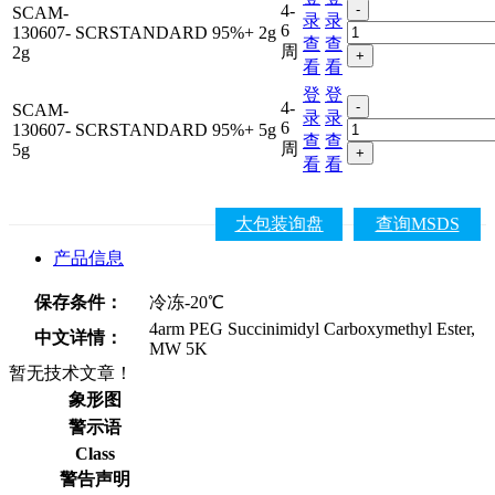
4-
-
SCAM-
录
录
6
130607-
SCRSTANDARD
95%+
2g
查
查
周
2g
+
看
看
登
登
4-
-
SCAM-
录
录
6
130607-
SCRSTANDARD
95%+
5g
查
查
周
5g
+
看
看
大包装询盘
查询MSDS
产品信息
保存条件：
冷冻-20℃
4arm PEG Succinimidyl Carboxymethyl Ester,
中文详情：
MW 5K
暂无技术文章！
象形图
警示语
Class
警告声明