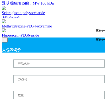
透明质酸NHS酯，MW 100 kDa
Scleroglucan polysaccharide
39464-87-4
Methyltetrazine-PEG4-oxyamine
95%+
Fluorescein-PEG6-azide
95%+
×
大包装询价