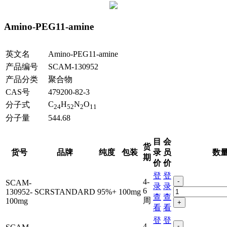
Amino-PEG11-amine
英文名
Amino-PEG11-amine
产品编号
SCAM-130952
产品分类
聚合物
CAS号
479200-82-3
C
H
N
O
分子式
24
52
2
11
分子量
544.68
目
会
货
货号
品牌
纯度
包装
录
员
数
期
价
价
登
登
4-
-
SCAM-
录
录
6
130952-
SCRSTANDARD
95%+
100mg
查
查
周
100mg
+
看
看
登
登
4-
-