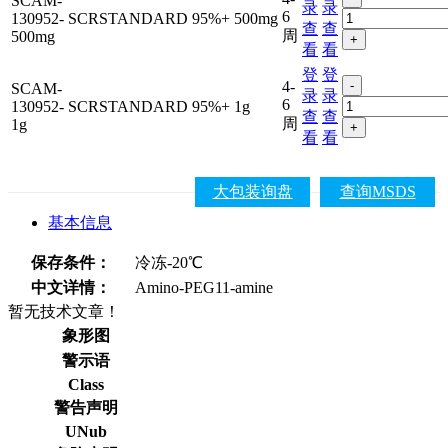
SCAM-
录
录
6
130952-
SCRSTANDARD
95%+
500mg
查
查
周
500mg
+
看
看
登
登
4-
-
SCAM-
录
录
6
130952-
SCRSTANDARD
95%+
1g
查
查
周
1g
+
看
看
大包装询盘
查询MSDS
基本信息
保存条件：
冷冻-20℃
中文详情：
Amino-PEG11-amine
暂无技术文章！
象形图
警示语
Class
警告声明
UNub