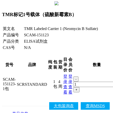
TMR标记1号载体（硫酸新霉素B）
英文名
TMR Labeled Carrier 1 (Neomycin B Sulfate)
产品编号
SCAM-151123
产品分类
ELISA试剂盒
CAS号
N/A
目
会
纯
包
货
货号
品牌
录
员
数量
度
装
期
价
价
登
登
SCAM-
-
1
4
录
录
151123-
SCRSTANDARD
包
周
查
查
1包
+
看
看
大包装询盘
查询MSDS