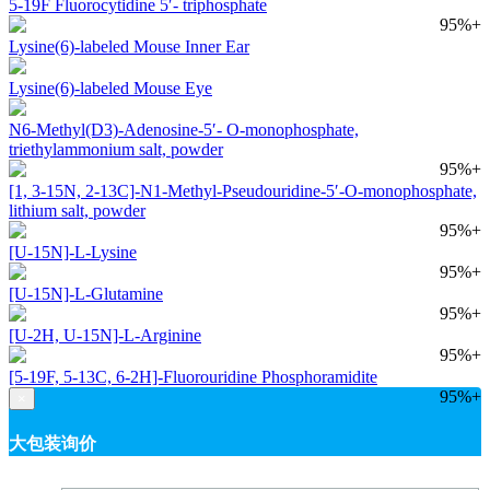
5-19F Fluorocytidine 5′- triphosphate
95%+
Lysine(6)-labeled Mouse Inner Ear
Lysine(6)-labeled Mouse Eye
N6-Methyl(D3)-Adenosine-5′- O-monophosphate,
triethylammonium salt, powder
95%+
[1, 3-15N, 2-13C]-N1-Methyl-Pseudouridine-5′-O-monophosphate,
lithium salt, powder
95%+
[U-15N]-L-Lysine
95%+
[U-15N]-L-Glutamine
95%+
[U-2H, U-15N]-L-Arginine
95%+
[5-19F, 5-13C, 6-2H]-Fluorouridine Phosphoramidite
95%+
×
大包装询价