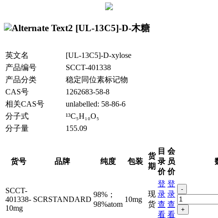
[UL-13C5]-D-木糖
英文名
[UL-13C5]-D-xylose
产品编号
SCCT-401338
产品分类
稳定同位素标记物
CAS号
1262683-58-8
相关CAS号
unlabelled: 58-86-6
分子式
¹³C₅H₁₀O₅
分子量
155.09
目
会
货
货号
品牌
纯度
包装
录
员
期
价
价
登
登
-
SCCT-
现
录
录
98%；
401338-
SCRSTANDARD
10mg
98%atom
货
查
查
10mg
+
看
看