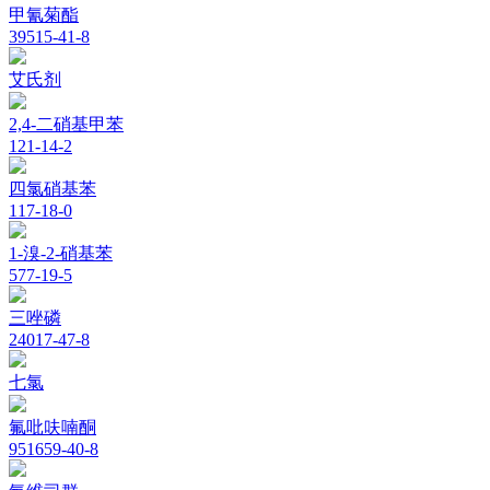
甲氰菊酯
39515-41-8
艾氏剂
2,4-二硝基甲苯
121-14-2
四氯硝基苯
117-18-0
1-溴-2-硝基苯
577-19-5
三唑磷
24017-47-8
七氯
氟吡呋喃酮
951659-40-8