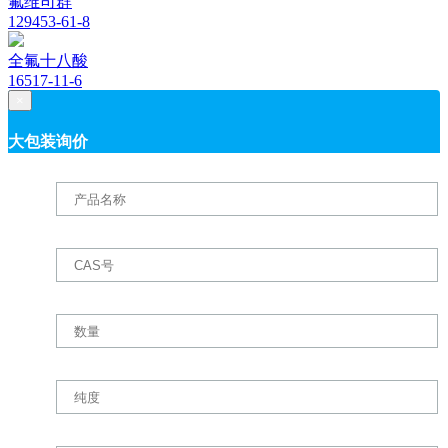
氟维司群
129453-61-8
全氟十八酸
16517-11-6
×
大包装询价