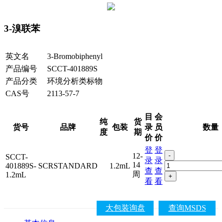
3-溴联苯
英文名
3-Bromobiphenyl
产品编号
SCCT-401889S
产品分类
环境分析类标物
CAS号
2113-57-7
目
会
纯
货
货号
品牌
包装
录
员
数量
度
期
价
价
登
登
12-
-
SCCT-
录
录
14
401889S-
SCRSTANDARD
1.2mL
查
查
周
1.2mL
+
看
看
大包装询盘
查询MSDS