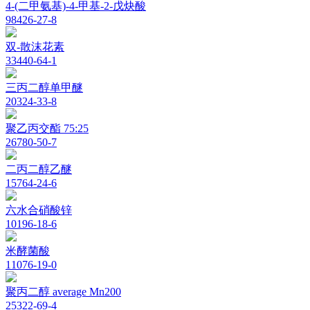
4-(二甲氨基)-4-甲基-2-戊炔酸
98426-27-8
双-散沫花素
33440-64-1
三丙二醇单甲醚
20324-33-8
聚乙丙交酯 75:25
26780-50-7
二丙二醇乙醚
15764-24-6
六水合硝酸锌
10196-18-6
米酵菌酸
11076-19-0
聚丙二醇 average Mn200
25322-69-4