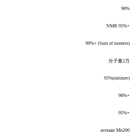
98%
NMR 95%+
99%+ (Sum of isomers)
分子量2万
95%(mixture)
98%+
95%+
average Mn200