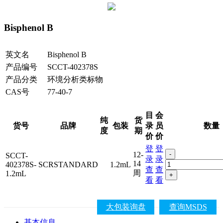
Bisphenol B
英文名
Bisphenol B
产品编号
SCCT-402378S
产品分类
环境分析类标物
CAS号
77-40-7
目
会
纯
货
货号
品牌
包装
录
员
数量
度
期
价
价
登
登
12-
-
SCCT-
录
录
14
402378S-
SCRSTANDARD
1.2mL
查
查
周
1.2mL
+
看
看
大包装询盘
查询MSDS
基本信息