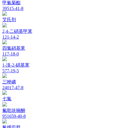
甲氰菊酯
39515-41-8
艾氏剂
2,4-二硝基甲苯
121-14-2
四氯硝基苯
117-18-0
1-溴-2-硝基苯
577-19-5
三唑磷
24017-47-8
七氯
氟吡呋喃酮
951659-40-8
氟维司群