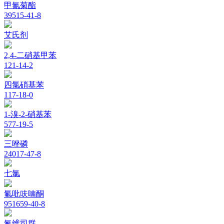
甲氰菊酯
39515-41-8
艾氏剂
2,4-二硝基甲苯
121-14-2
四氯硝基苯
117-18-0
1-溴-2-硝基苯
577-19-5
三唑磷
24017-47-8
七氯
氟吡呋喃酮
951659-40-8
氟维司群