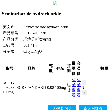
Semicarbazide hydrochloride
英文名
Semicarbazide hydrochloride
产品编号
SCCT-403238
产品分类
环境分析类标物
CAS号
563-41-7
CH
ClN
O
分子式
6
3
目
会
纯
货
货号
品牌
包装
录
员
数量
度
期
价
价
登
登
-
SCCT-
现
录
录
403238-
SCRSTANDARD
0.98
100mg
货
查
查
100mg
+
看
看
大包装询盘
查询MSDS