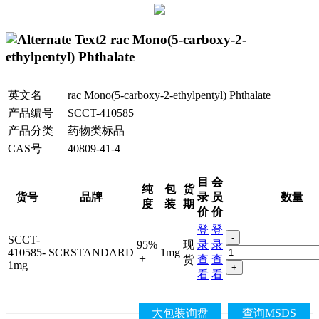
rac Mono(5-carboxy-2-
ethylpentyl) Phthalate
英文名
rac Mono(5-carboxy-2-ethylpentyl) Phthalate
产品编号
SCCT-410585
产品分类
药物类标品
CAS号
40809-41-4
目
会
纯
包
货
货号
品牌
录
员
数量
度
装
期
价
价
登
登
-
SCCT-
95%
现
录
录
410585-
SCRSTANDARD
1mg
＋
货
查
查
1mg
+
看
看
大包装询盘
查询MSDS