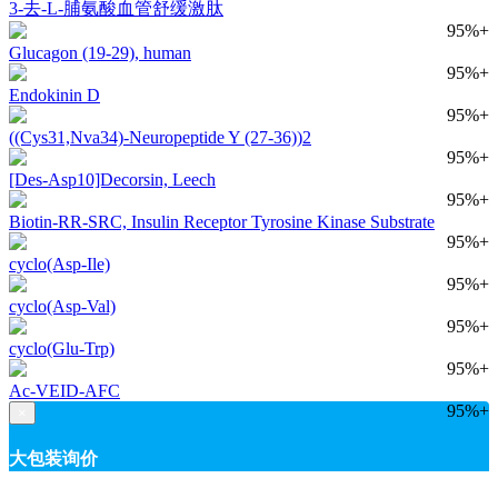
3-去-L-脯氨酸血管舒缓激肽
95%+
Glucagon (19-29), human
95%+
Endokinin D
95%+
((Cys31,Nva34)-Neuropeptide Y (27-36))2
95%+
[Des-Asp10]Decorsin, Leech
95%+
Biotin-RR-SRC, Insulin Receptor Tyrosine Kinase Substrate
95%+
cyclo(Asp-Ile)
95%+
cyclo(Asp-Val)
95%+
cyclo(Glu-Trp)
95%+
Ac-VEID-AFC
95%+
×
大包装询价