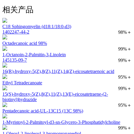
相关产品
C18 Sphingomyelin (d18:1/18:0-d3)
1402247-44-2
98%＋
Octadecanoic acid 98%
99%＋
1-Octanoin-2-Palmitin-3-Linolein
145135-09-7
99%＋
16(R)-hydroxy-5(Z),8(Z),11(Z),14(Z)-eicosatetraenoic acid
95%＋
Ethyl Tetradecanoate
99%＋
15(S)-hydroxy-5(Z),8(Z),11(Z),13(E)-eicosatetraene-(2-
biotinyl)hydrazide
95%＋
Pentadecanoic acid-UL-13C15 (13C 98%)
1-Myristoyl-2-Palmitoyl-d3-sn-Glycero-3-Phosphatidylcholine
99%＋
1-Oleoyl-2-linoleoyl-3-bromopropanediol