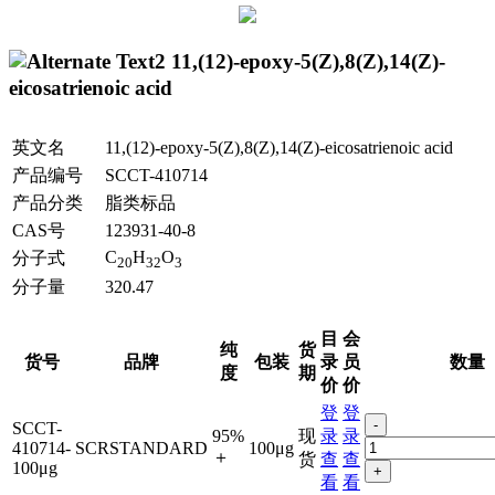
11,(12)-epoxy-5(Z),8(Z),14(Z)-
eicosatrienoic acid
英文名
11,(12)-epoxy-5(Z),8(Z),14(Z)-eicosatrienoic acid
产品编号
SCCT-410714
产品分类
脂类标品
CAS号
123931-40-8
C
H
O
分子式
20
32
3
分子量
320.47
目
会
纯
货
货号
品牌
包装
录
员
数量
度
期
价
价
登
登
-
SCCT-
95%
现
录
录
410714-
SCRSTANDARD
100μg
＋
货
查
查
100μg
+
看
看