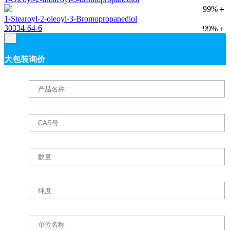
99%＋
1-Stearoyl-2-oleoyl-3-Bromopropanediol
30334-64-6
99%＋
×
大包装询价