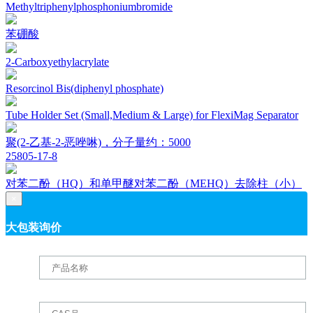
Methyltriphenylphosphoniumbromide
苯硼酸
2-Carboxyethylacrylate
Resorcinol Bis(diphenyl phosphate)
Tube Holder Set (Small,Medium & Large) for FlexiMag Separator
聚(2-乙基-2-恶唑啉)，分子量约：5000
25805-17-8
对苯二酚（HQ）和单甲醚对苯二酚（MEHQ）去除柱（小）
×
大包装询价