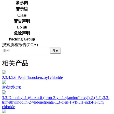
象形图
警示语
Class
警告声明
UNub
危险声明
Packing Group
搜索质检报告(COA)
搜索
相关产品
2,3,4,5,6-Pentafluorobenzoyl chloride
富勒烯C70
3,3-Dimethyl-1-(6-oxo-6-(prop-2-yn-1-ylamino)hexyl)-2-(5-(1,3,3-
trimethylindolin-2-ylidene)penta-1,3-dien-1-yl)-3H-indol-1-ium
chloride