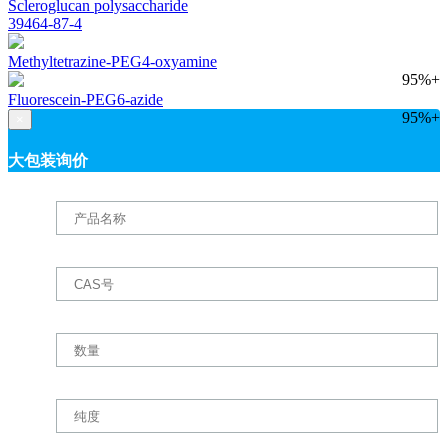
Scleroglucan polysaccharide
39464-87-4
Methyltetrazine-PEG4-oxyamine
95%+
Fluorescein-PEG6-azide
95%+
×
大包装询价