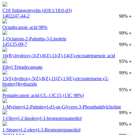
C18 Sphingomyelin (d18:1/18:0-d3)
1402247-44-2
98%＋
Octadecanoic acid 98%
99%＋
1-Octanoin-2-Palmitin-3-Linolein
145135-09-7
99%＋
16(R)-hydroxy-5(Z),8(Z),11(Z),14(Z)-eicosatetraenoic acid
95%＋
Ethyl Tetradecanoate
99%＋
15(S)-hydroxy-5(Z),8(Z),11(Z),13(E)-eicosatetraene-(2-
biotinyl)hydrazide
95%＋
Pentadecanoic acid-UL-13C15 (13C 98%)
1-Myristoyl-2-Palmitoyl-d3-sn-Glycero-3-Phosphatidylcholine
99%＋
1-Oleoyl-2-linoleoyl-3-bromopropanediol
99%＋
1-Stearoyl-2-oleoyl-3-Bromopropanediol