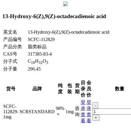
13-Hydroxy-6(Z),9(Z)-octadecadienoic acid
英文名
13-Hydroxy-6(Z),9(Z)-octadecadienoic acid
产品编号
SCFC-112829
产品分类
脂类标品
CAS号
317385-83-4
C
H
O
分子式
18
32
3
分子量
296.45
目
会
纯
包
货
货号
品牌
录
员
数量
度
装
期
价
价
登
登
-
SCFC-
98%
咨
录
录
112829-
SCRSTANDARD
1mg
＋
询
查
查
1mg
+
看
看