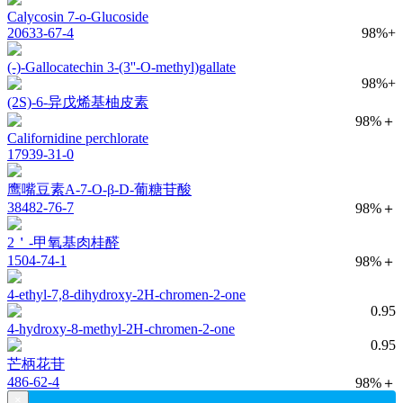
Calycosin 7-o-Glucoside
20633-67-4
98%+
(-)-Gallocatechin 3-(3''-O-methyl)gallate
98%+
(2S)-6-异戊烯基柚皮素
98%＋
Californidine perchlorate
17939-31-0
鹰嘴豆素A-7-O-β-D-葡糖苷酸
38482-76-7
98%＋
2＇-甲氧基肉桂醛
1504-74-1
98%＋
4-ethyl-7,8-dihydroxy-2H-chromen-2-one
0.95
4-hydroxy-8-methyl-2H-chromen-2-one
0.95
芒柄花苷
486-62-4
98%＋
×