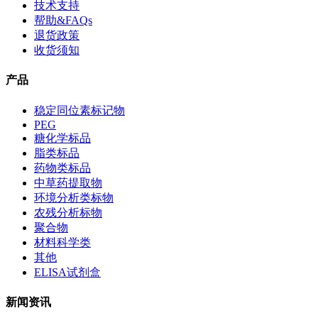
技术支持
帮助&FAQs
退货政策
收货须知
产品
稳定同位素标记物
PEG
糖化学标品
脂类标品
药物类标品
中草药提取物
环境分析类标物
农残分析标物
聚合物
材料科学类
其他
ELISA试剂盒
新闻资讯