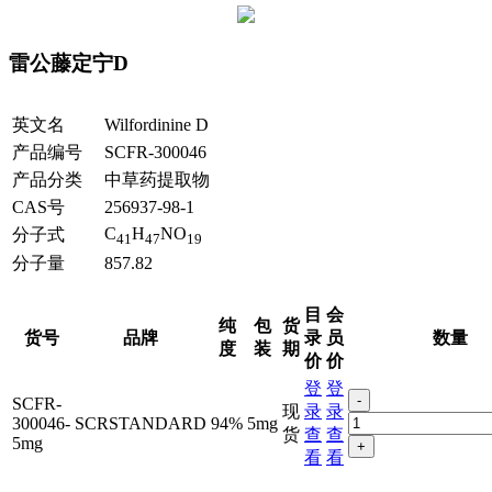
雷公藤定宁D
英文名
Wilfordinine D
产品编号
SCFR-300046
产品分类
中草药提取物
CAS号
256937-98-1
C
H
NO
分子式
41
47
19
分子量
857.82
目
会
纯
包
货
货号
品牌
录
员
数量
度
装
期
价
价
登
登
-
SCFR-
现
录
录
300046-
SCRSTANDARD
94%
5mg
货
查
查
5mg
+
看
看