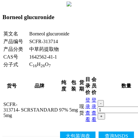
Borneol glucuronide
英文名
Borneol glucuronide
产品编号
SCFR-313714
产品分类
中草药提取物
CAS号
1642562-41-1
C
H
O
分子式
16
26
7
目
会
纯
包
货
货号
品牌
录
员
数量
度
装
期
价
价
登
登
-
SCFR-
现
录
录
313714-
SCRSTANDARD
97%
5mg
货
查
查
5mg
+
看
看
大包装询盘
查询MSDS