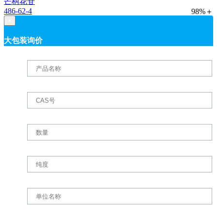
芒柄花苷
486-62-4
98%＋
×
大包装询价