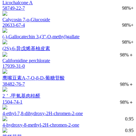
Licochalcone A
58749-22-7
98%+
Calycosin 7-o-Glucoside
20633-67-4
98%+
(-)-Gallocatechin 3-(3''-O-methyl)gallate
98%+
(2S)-6-异戊烯基柚皮素
98%＋
Californidine perchlorate
17939-31-0
鹰嘴豆素A-7-O-β-D-葡糖苷酸
38482-76-7
98%＋
2＇-甲氧基肉桂醛
1504-74-1
98%＋
4-ethyl-7,8-dihydroxy-2H-chromen-2-one
0.95
4-hydroxy-8-methyl-2H-chromen-2-one
0.95