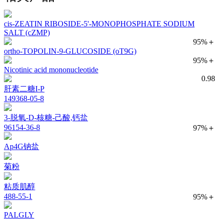
cis-ZEATIN RIBOSIDE-5'-MONOPHOSPHATE SODIUM
SALT (cZMP)
95%＋
ortho-TOPOLIN-9-GLUCOSIDE (oT9G)
95%＋
Nicotinic acid mononucleotide
0.98
肝素二糖I-P
149368-05-8
3-脱氧-D-核糖-己酸,钙盐
96154-36-8
97%＋
Ap4G钠盐
菊粉
粘质肌醇
488-55-1
95%＋
PALGLY