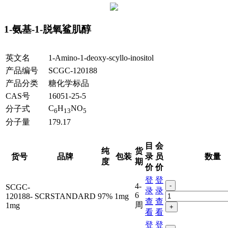
1-氨基-1-脱氧鲨肌醇
英文名
1-Amino-1-deoxy-scyllo-inositol
产品编号
SCGC-120188
产品分类
糖化学标品
CAS号
16051-25-5
C
H
NO
分子式
6
13
5
分子量
179.17
目
会
纯
货
货号
品牌
包装
录
员
数量
度
期
价
价
登
登
4-
-
SCGC-
录
录
6
120188-
SCRSTANDARD
97%
1mg
查
查
周
1mg
+
看
看
登
登