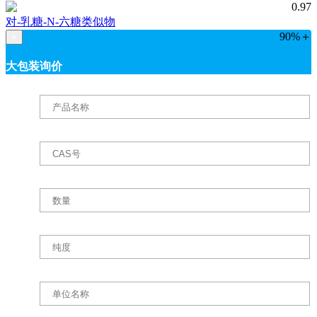
0.97
对-乳糖-N-六糖类似物
90%＋
×
大包装询价