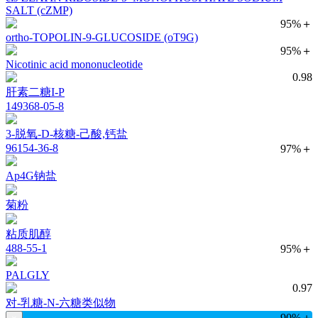
SALT (cZMP)
95%＋
ortho-TOPOLIN-9-GLUCOSIDE (oT9G)
95%＋
Nicotinic acid mononucleotide
0.98
肝素二糖I-P
149368-05-8
3-脱氧-D-核糖-己酸,钙盐
96154-36-8
97%＋
Ap4G钠盐
菊粉
粘质肌醇
488-55-1
95%＋
PALGLY
0.97
对-乳糖-N-六糖类似物
90%＋