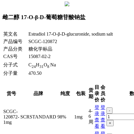
雌二醇 17-O-β-D-葡萄糖苷酸钠盐
英文名
Estradiol 17-O-β-D-glucuronide, sodium salt
产品编号
SCGC-120872
产品分类
糖化学标品
CAS号
15087-02-2
.
分子式
C
H
O
Na
24
31
8
分子量
470.50
目
会
货
货号
品牌
纯度
包装
录
员
期
价
价
登
登
4-
-
SCGC-
录
录
6
120872-
SCRSTANDARD
98%
1mg
查
查
周
1mg
+
看
看
登
登