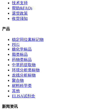
技术支持
帮助&FAQs
退货政策
收货须知
产品
稳定同位素标记物
PEG
糖化学标品
脂类标品
药物类标品
中草药提取物
环境分析类标物
农残分析标物
聚合物
材料科学类
其他
ELISA试剂盒
新闻资讯