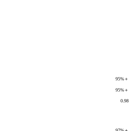
95%＋
95%＋
0.98
97%＋