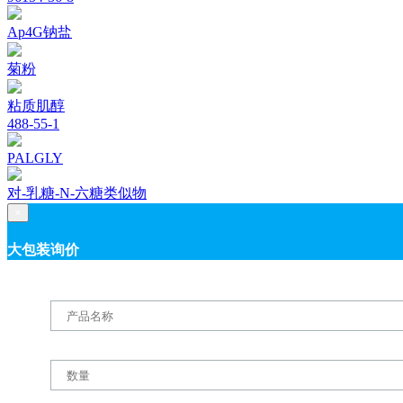
Ap4G钠盐
菊粉
粘质肌醇
488-55-1
PALGLY
对-乳糖-N-六糖类似物
×
大包装询价