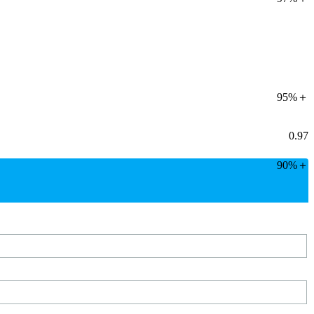
95%＋
0.97
90%＋