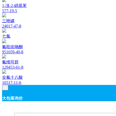
1-溴-2-硝基苯
577-19-5
三唑磷
24017-47-8
七氯
氟吡呋喃酮
951659-40-8
氟维司群
129453-61-8
全氟十八酸
16517-11-6
×
大包装询价