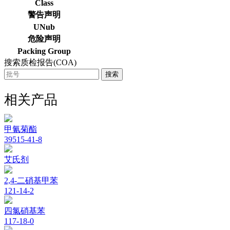
Class
警告声明
UNub
危险声明
Packing Group
搜索质检报告(COA)
搜索
相关产品
甲氰菊酯
39515-41-8
艾氏剂
2,4-二硝基甲苯
121-14-2
四氯硝基苯
117-18-0