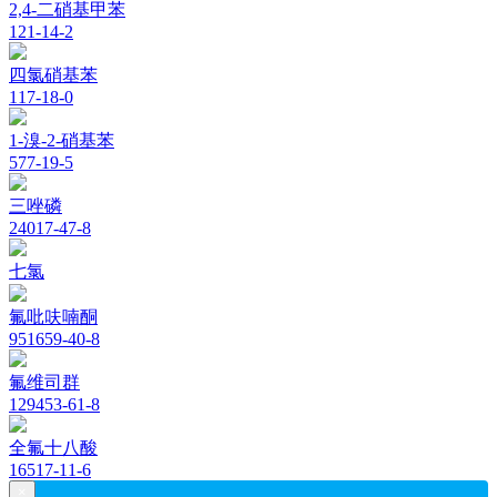
2,4-二硝基甲苯
121-14-2
四氯硝基苯
117-18-0
1-溴-2-硝基苯
577-19-5
三唑磷
24017-47-8
七氯
氟吡呋喃酮
951659-40-8
氟维司群
129453-61-8
全氟十八酸
16517-11-6
×