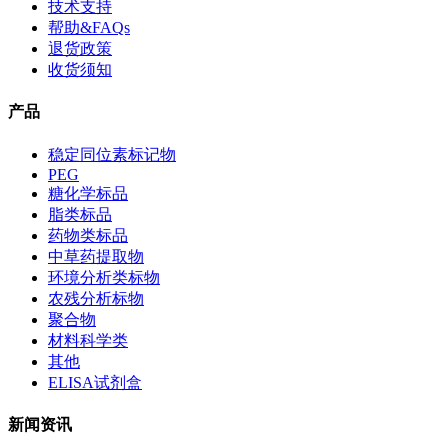
技术支持
帮助&FAQs
退货政策
收货须知
产品
稳定同位素标记物
PEG
糖化学标品
脂类标品
药物类标品
中草药提取物
环境分析类标物
农残分析标物
聚合物
材料科学类
其他
ELISA试剂盒
新闻资讯