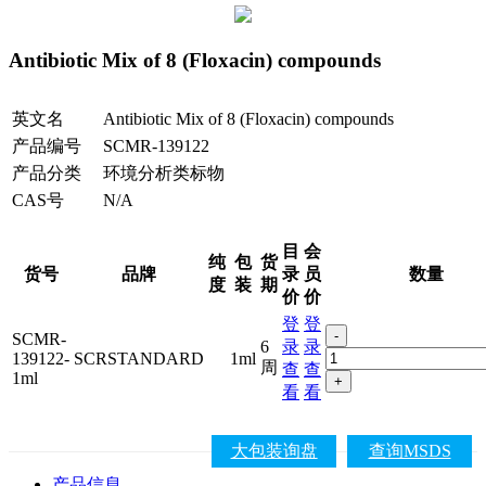
Antibiotic Mix of 8 (Floxacin) compounds
英文名
Antibiotic Mix of 8 (Floxacin) compounds
产品编号
SCMR-139122
产品分类
环境分析类标物
CAS号
N/A
目
会
纯
包
货
货号
品牌
录
员
数量
度
装
期
价
价
登
登
-
SCMR-
6
录
录
139122-
SCRSTANDARD
1ml
周
查
查
1ml
+
看
看
大包装询盘
查询MSDS
产品信息