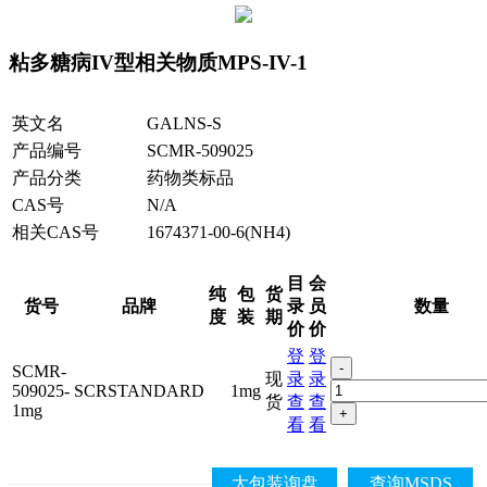
粘多糖病IV型相关物质MPS-IV-1
英文名
GALNS-S
产品编号
SCMR-509025
产品分类
药物类标品
CAS号
N/A
相关CAS号
1674371-00-6(NH4)
目
会
纯
包
货
货号
品牌
录
员
数量
度
装
期
价
价
登
登
-
SCMR-
现
录
录
509025-
SCRSTANDARD
1mg
货
查
查
1mg
+
看
看
大包装询盘
查询MSDS