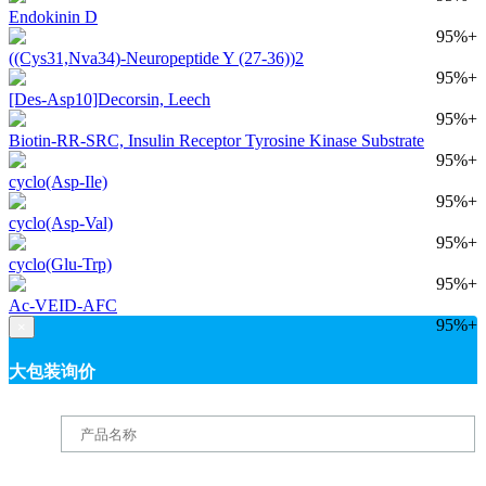
Endokinin D
95%+
((Cys31,Nva34)-Neuropeptide Y (27-36))2
95%+
[Des-Asp10]Decorsin, Leech
95%+
Biotin-RR-SRC, Insulin Receptor Tyrosine Kinase Substrate
95%+
cyclo(Asp-Ile)
95%+
cyclo(Asp-Val)
95%+
cyclo(Glu-Trp)
95%+
Ac-VEID-AFC
95%+
×
大包装询价