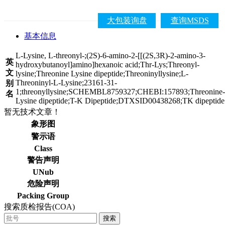
大包装询盘
查询MSDS
基本信息
L-Lysine, L-threonyl-;(2S)-6-amino-2-[[(2S,3R)-2-amino-3-
英
hydroxybutanoyl]amino]hexanoic acid;Thr-Lys;Threonyl-
文
lysine;Threonine Lysine dipeptide;Threoninyllysine;L-
Threoninyl-L-Lysine;23161-31-
别
1;threonyllysine;SCHEMBL8759327;CHEBI:157893;Threonine-
名
Lysine dipeptide;T-K Dipeptide;DTXSID00438268;TK dipeptide
暂无技术文章！
象形图
警示语
Class
警告声明
UNub
危险声明
Packing Group
搜索质检报告(COA)
搜索