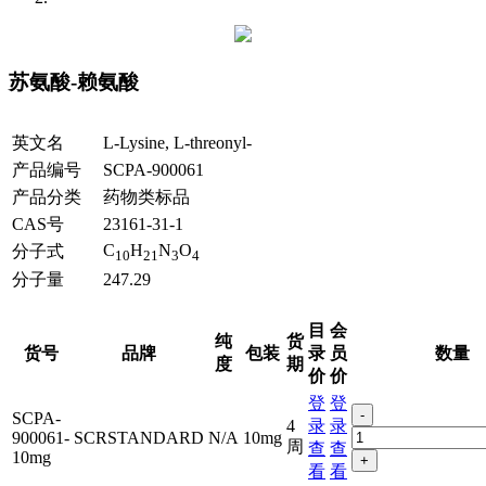
苏氨酸-赖氨酸
英文名
L-Lysine, L-threonyl-
产品编号
SCPA-900061
产品分类
药物类标品
CAS号
23161-31-1
C
H
N
O
分子式
10
21
3
4
分子量
247.29
目
会
纯
货
货号
品牌
包装
录
员
数量
度
期
价
价
登
登
-
SCPA-
4
录
录
900061-
SCRSTANDARD
N/A
10mg
周
查
查
10mg
+
看
看