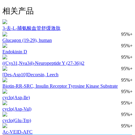
相关产品
3-去-L-脯氨酸血管舒缓激肽
95%+
Glucagon (19-29), human
95%+
Endokinin D
95%+
((Cys31,Nva34)-Neuropeptide Y (27-36))2
95%+
[Des-Asp10]Decorsin, Leech
95%+
Biotin-RR-SRC, Insulin Receptor Tyrosine Kinase Substrate
95%+
cyclo(Asp-Ile)
95%+
cyclo(Asp-Val)
95%+
cyclo(Glu-Trp)
95%+
Ac-VEID-AFC