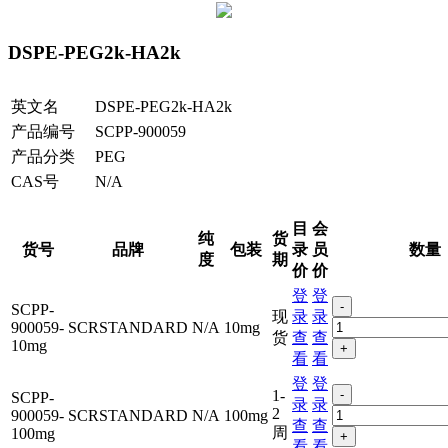
DSPE-PEG2k-HA2k
英文名
DSPE-PEG2k-HA2k
产品编号
SCPP-900059
产品分类
PEG
CAS号
N/A
目
会
纯
货
货号
品牌
包装
录
员
数量
度
期
价
价
登
登
-
SCPP-
现
录
录
900059-
SCRSTANDARD
N/A
10mg
货
查
查
10mg
+
看
看
登
登
1-
-
SCPP-
录
录
2
900059-
SCRSTANDARD
N/A
100mg
查
查
周
100mg
+
看
看