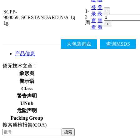
登
登
1-
-
SCPP-
录
录
2
900059-
SCRSTANDARD
N/A
1g
查
查
周
1g
+
看
看
大包装询盘
查询MSDS
产品信息
暂无技术文章！
象形图
警示语
Class
警告声明
UNub
危险声明
Packing Group
搜索质检报告(COA)
搜索