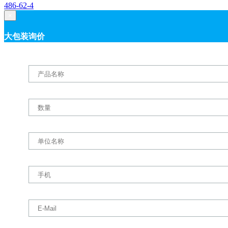
486-62-4
×
大包装询价