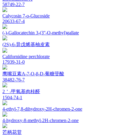
58749-22-7
Calycosin 7-o-Glucoside
20633-67-4
(-)-Gallocatechin 3-(3''-O-methyl)gallate
(2S)-6-异戊烯基柚皮素
Californidine perchlorate
17939-31-0
鹰嘴豆素A-7-O-β-D-葡糖苷酸
38482-76-7
2＇-甲氧基肉桂醛
1504-74-1
4-ethyl-7,8-dihydroxy-2H-chromen-2-one
4-hydroxy-8-methyl-2H-chromen-2-one
芒柄花苷