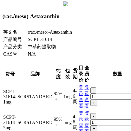
(rac./meso)-Astaxanthin
英文名
(rac./meso)-Astaxanthin
产品编号
SCPT-31614
产品分类
中草药提取物
CAS号
N/A
目
会
纯
包
货
货号
品牌
录
员
数量
度
装
期
价
价
登
登
4-
-
SCPT-
95%
录
录
6
31614-
SCRSTANDARD
1mg
＋
查
查
周
1mg
+
看
看
登
登
4-
-
SCPT-
95%
录
录
6
31614-
SCRSTANDARD
5mg
＋
查
查
周
5mg
+