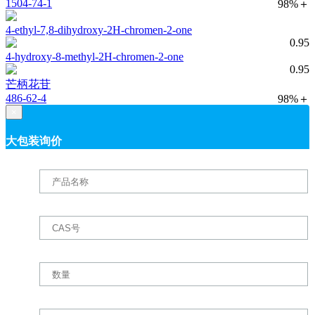
1504-74-1
98%＋
4-ethyl-7,8-dihydroxy-2H-chromen-2-one
0.95
4-hydroxy-8-methyl-2H-chromen-2-one
0.95
芒柄花苷
486-62-4
98%＋
×
大包装询价