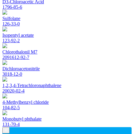
D3-Chloroacetic Acid
1796-85-6
Sulfolane
126-33-0
Isopentyl acetate
123-92-2
Chlorothalonil M7
2091612-92-7
Dichloroacetonitrile
3018-12-0
1,2,3,4-Tetrachloronaphthalene
20020-02-4
4-Methylbenzyl chloride
104-82-5
Monobutyl phthalate
131-70-4
×