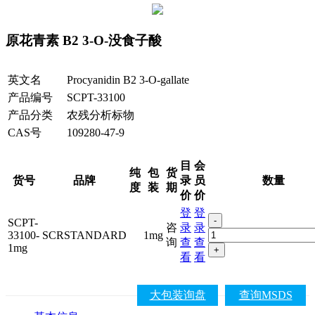
原花青素 B2 3-O-没食子酸
英文名
Procyanidin B2 3-O-gallate
产品编号
SCPT-33100
产品分类
农残分析标物
CAS号
109280-47-9
目
会
纯
包
货
货号
品牌
录
员
数量
度
装
期
价
价
登
登
-
SCPT-
咨
录
录
33100-
SCRSTANDARD
1mg
询
查
查
1mg
+
看
看
大包装询盘
查询MSDS