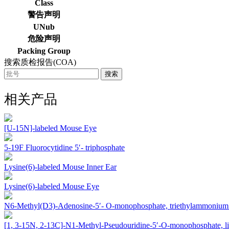
Class
警告声明
UNub
危险声明
Packing Group
搜索质检报告(COA)
搜索
相关产品
[U-15N]-labeled Mouse Eye
5-19F Fluorocytidine 5′- triphosphate
Lysine(6)-labeled Mouse Inner Ear
Lysine(6)-labeled Mouse Eye
N6-Methyl(D3)-Adenosine-5′- O-monophosphate, triethylammonium 
[1, 3-15N, 2-13C]-N1-Methyl-Pseudouridine-5′-O-monophosphate, li