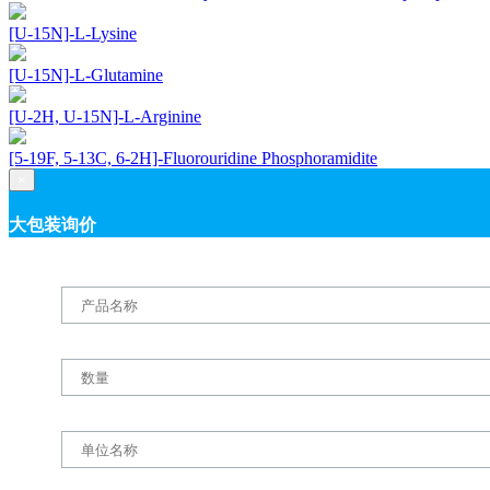
[U-15N]-L-Lysine
[U-15N]-L-Glutamine
[U-2H, U-15N]-L-Arginine
[5-19F, 5-13C, 6-2H]-Fluorouridine Phosphoramidite
×
大包装询价