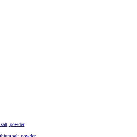
salt, powder
thium salt, powder