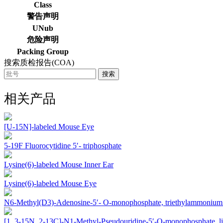
Class
警告声明
UNub
危险声明
Packing Group
搜索质检报告(COA)
搜索
相关产品
[U-15N]-labeled Mouse Eye
5-19F Fluorocytidine 5′- triphosphate
Lysine(6)-labeled Mouse Inner Ear
Lysine(6)-labeled Mouse Eye
N6-Methyl(D3)-Adenosine-5′- O-monophosphate, triethylammonium 
[1, 3-15N, 2-13C]-N1-Methyl-Pseudouridine-5′-O-monophosphate, li