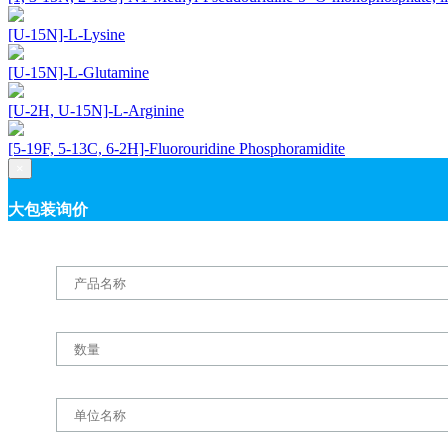
[U-15N]-L-Lysine
[U-15N]-L-Glutamine
[U-2H, U-15N]-L-Arginine
[5-19F, 5-13C, 6-2H]-Fluorouridine Phosphoramidite
×
大包装询价