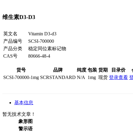
维生素D3-D3
英文名
Vitamin D3-d3
产品编号
SCSI-700000
产品分类
稳定同位素标记物
CAS号
80666-48-4
货号
品牌
纯度
包装
货期
目录价
SCSI-700000-1mg
SCRSTANDARD
N/A
1mg
现货
登录查看
基本信息
暂无技术文章！
象形图
警示语