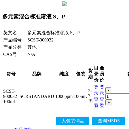
多元素混合标准溶液 S、P
英文名
多元素混合标准溶液 S、P
产品编号
SCST-900032
产品分类
其他
CAS号
N/A
目
会
货
货号
品牌
纯度
包装
录
员
期
价
价
登
登
2-
-
SCST-
录
录
3
900032-
SCRSTANDARD
1000ppm
100mL
查
查
周
100mL
+
看
看
大包装询盘
查询MSDS