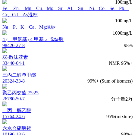
100mg/L
Fe、 Zn、 Mn、Cu、Mo、Sr、Al、 Sn 、Ni、Co、Se、Pb、
Cr、Cd、As混标
100mg/L
Na、P、K、Ca、Mg混标
1000mg/L
4-(二甲氨基)-4-甲基-2-戊炔酸
98426-27-8
98%
双-散沫花素
33440-64-1
NMR 95%+
三丙二醇单甲醚
20324-33-8
99%+ (Sum of isomers)
聚乙丙交酯 75:25
26780-50-7
分子量2万
二丙二醇乙醚
15764-24-6
95%(mixture)
六水合硝酸锌
10196-18-6
98%+