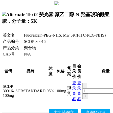
荧光素-聚乙二醇-N-羟基琥珀酰亚
胺，分子量：5K
英文名
Fluorescein-PEG-NHS, Mw 5K(FITC-PEG-NHS)
产品编号
SCDP-30916
产品分类
聚合物
CAS号
N/A
目
会
纯
货
货号
品牌
包装
录
员
数量
度
期
价
价
登
登
-
SCDP-
现
录
录
30916-
SCRSTANDARD
95%
100mg
货
查
查
100mg
+
看
看
大包装询盘
查询MSDS