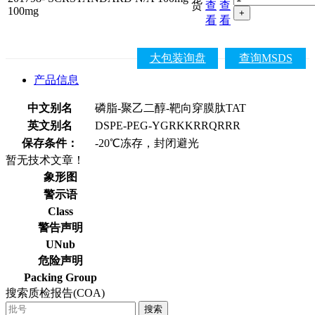
货
查
查
100mg
+
看
看
大包装询盘
查询MSDS
产品信息
中文别名
磷脂-聚乙二醇-靶向穿膜肽TAT
英文别名
DSPE-PEG-YGRKKRRQRRR
保存条件：
-20℃冻存，封闭避光
暂无技术文章！
象形图
警示语
Class
警告声明
UNub
危险声明
Packing Group
搜索质检报告(COA)
搜索