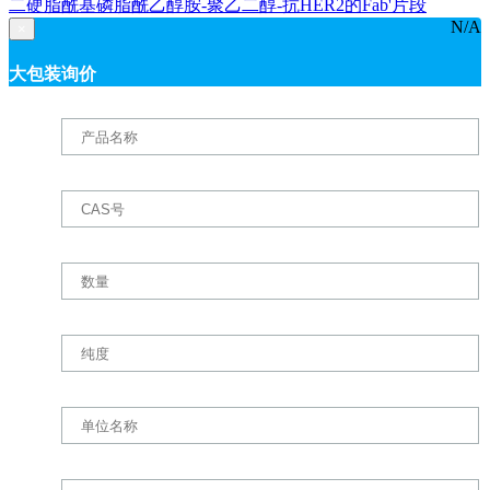
二硬脂酰基磷脂酰乙醇胺-聚乙二醇-抗HER2的Fab'片段
N/A
×
大包装询价