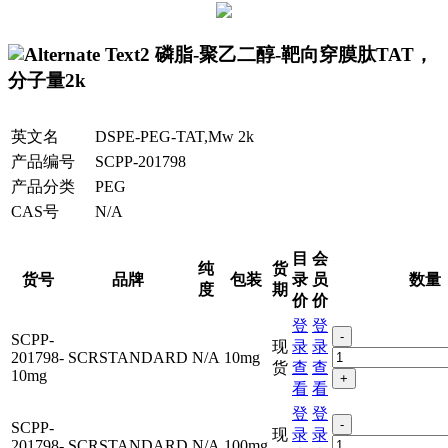
磷脂-聚乙二醇-靶向穿膜肽TAT，
分子量2k
英文名
DSPE-PEG-TAT,Mw 2k
产品编号
SCPP-201798
产品分类
PEG
CAS号
N/A
目
会
纯
货
货号
品牌
包装
录
员
数量
度
期
价
价
登
登
-
SCPP-
现
录
录
201798-
SCRSTANDARD
N/A
10mg
货
查
查
10mg
+
看
看
登
登
-
SCPP-
现
录
录
201798-
SCRSTANDARD
N/A
100mg