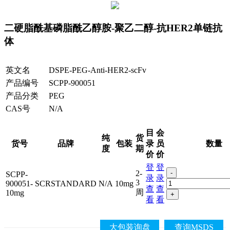
二硬脂酰基磷脂酰乙醇胺-聚乙二醇-抗HER2单链抗
体
英文名
DSPE-PEG-Anti-HER2-scFv
产品编号
SCPP-900051
产品分类
PEG
CAS号
N/A
目
会
纯
货
货号
品牌
包装
录
员
数量
度
期
价
价
登
登
2-
-
SCPP-
录
录
3
900051-
SCRSTANDARD
N/A
10mg
查
查
周
10mg
+
看
看
大包装询盘
查询MSDS