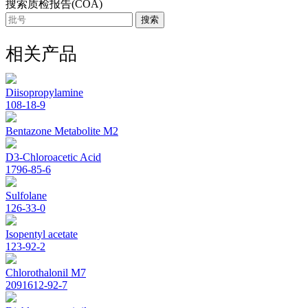
搜索质检报告(COA)
搜索
相关产品
Diisopropylamine
108-18-9
Bentazone Metabolite M2
D3-Chloroacetic Acid
1796-85-6
Sulfolane
126-33-0
Isopentyl acetate
123-92-2
Chlorothalonil M7
2091612-92-7