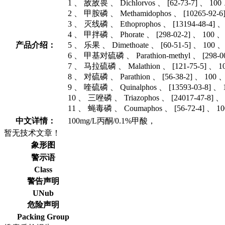
1 、 敌敌畏 、 Dichlorvos 、 [62-73-7] 、 100 
2 、 甲胺磷 、 Methamidophos 、 [10265-92-6
3 、 灭线磷 、 Ethoprophos 、 [13194-48-4] 、
4 、 甲拌磷 、 Phorate 、 [298-02-2] 、 100 、
产品介绍：
5 、 乐果 、 Dimethoate 、 [60-51-5] 、 100 、
6 、 甲基对硫磷 、 Parathion-methyl 、 [298-00
7 、 马拉硫磷 、 Malathion 、 [121-75-5] 、 10
8 、 对硫磷 、 Parathion 、 [56-38-2] 、 100 
9 、 喹硫磷 、 Quinalphos 、 [13593-03-8] 、 
10 、 三唑磷 、 Triazophos 、 [24017-47-8] 、
11 、 蝇毒磷 、 Coumaphos 、 [56-72-4] 、 100
中文详情：
100mg/L丙酮/0.1%甲酸，
暂无技术文章！
象形图
警示语
Class
警告声明
UNub
危险声明
Packing Group