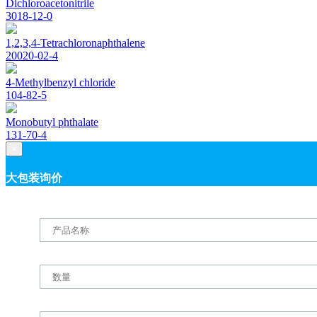
Dichloroacetonitrile
3018-12-0
1,2,3,4-Tetrachloronaphthalene
20020-02-4
4-Methylbenzyl chloride
104-82-5
Monobutyl phthalate
131-70-4
×
大包装询价