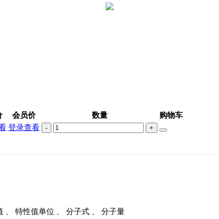
价
会员价
数量
购物车
看
登录查看
-
+
性值 、 特性值单位 、 分子式 、 分子量