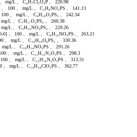
、 mg/L 、 C₄H₇Cl₂O₄P 、 220.98
] 、 100 、 mg/L 、 C₂H₈NO₂PS 、 141.13
 100 、 mg/L 、 C₈H₁₉O₂PS₂ 、 242.34
 mg/L 、 C₇H₁₇O₂PS₃ 、 260.38
 mg/L 、 C₅H₁₂NO₃PS₂ 、 229.26
-0] 、 100 、 mg/L 、 C₈H₁₀NO₅PS 、 263.21
0 、 mg/L 、 C₁₀H₁₉O₆PS₂ 、 330.36
、 mg/L 、 C₁₀H₁₄NO₅PS 、 291.26
100 、 mg/L 、 C₁₂H₁₅N₂O₃PS 、 298.3
 100 、 mg/L 、 C₁₂H₁₆N₃O₃PS 、 313.31
 、 mg/L 、 C₁₄H₁₆ClO₅PS 、 362.77