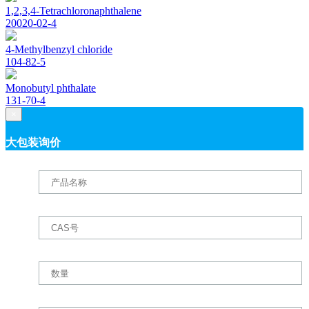
1,2,3,4-Tetrachloronaphthalene
20020-02-4
4-Methylbenzyl chloride
104-82-5
Monobutyl phthalate
131-70-4
×
大包装询价