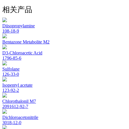
相关产品
Diisopropylamine
108-18-9
Bentazone Metabolite M2
D3-Chloroacetic Acid
1796-85-6
Sulfolane
126-33-0
Isopentyl acetate
123-92-2
Chlorothalonil M7
2091612-92-7
Dichloroacetonitrile
3018-12-0