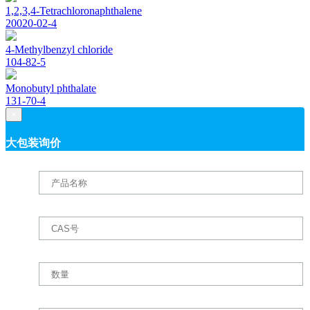
1,2,3,4-Tetrachloronaphthalene
20020-02-4
4-Methylbenzyl chloride
104-82-5
Monobutyl phthalate
131-70-4
×
大包装询价