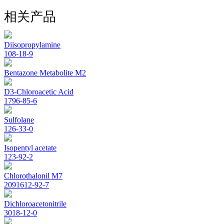
相关产品
Diisopropylamine
108-18-9
Bentazone Metabolite M2
D3-Chloroacetic Acid
1796-85-6
Sulfolane
126-33-0
Isopentyl acetate
123-92-2
Chlorothalonil M7
2091612-92-7
Dichloroacetonitrile
3018-12-0