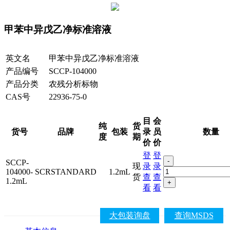
甲苯中异戊乙净标准溶液
英文名
甲苯中异戊乙净标准溶液
产品编号
SCCP-104000
产品分类
农残分析标物
CAS号
22936-75-0
目
会
纯
货
货号
品牌
包装
录
员
数量
度
期
价
价
登
登
-
SCCP-
现
录
录
104000-
SCRSTANDARD
1.2mL
货
查
查
1.2mL
+
看
看
大包装询盘
查询MSDS