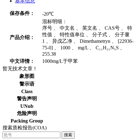
基本信息
保存条件：
-20℃
混标明细：
序号 、 中文名 、 英文名 、 CAS号 、 特
性值 、 特性值单位 、 分子式 、 分子量
产品介绍：
1 、 异戊乙净 、 Dimethametryn 、 [22936-
75-0] 、 1000 、 mg/L 、 C₁₁H₂₁N₅S 、
255.38
中文详情：
1000mg/L于甲苯
暂无技术文章！
象形图
警示语
Class
警告声明
UNub
危险声明
Packing Group
搜索质检报告(COA)
搜索