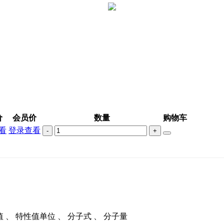
价
会员价
数量
购物车
看
登录查看
-
+
性值 、 特性值单位 、 分子式 、 分子量