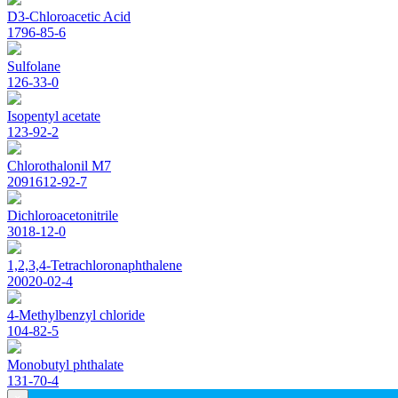
D3-Chloroacetic Acid
1796-85-6
Sulfolane
126-33-0
Isopentyl acetate
123-92-2
Chlorothalonil M7
2091612-92-7
Dichloroacetonitrile
3018-12-0
1,2,3,4-Tetrachloronaphthalene
20020-02-4
4-Methylbenzyl chloride
104-82-5
Monobutyl phthalate
131-70-4