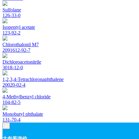
Sulfolane
126-33-0
Isopentyl acetate
123-92-2
Chlorothalonil M7
2091612-92-7
Dichloroacetonitrile
3018-12-0
1,2,3,4-Tetrachloronaphthalene
20020-02-4
4-Methylbenzyl chloride
104-82-5
Monobutyl phthalate
131-70-4
×
大包装询价