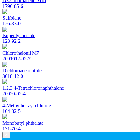
D3-Chloroacetic Acid
1796-85-6
Sulfolane
126-33-0
Isopentyl acetate
123-92-2
Chlorothalonil M7
2091612-92-7
Dichloroacetonitrile
3018-12-0
1,2,3,4-Tetrachloronaphthalene
20020-02-4
4-Methylbenzyl chloride
104-82-5
Monobutyl phthalate
131-70-4
×