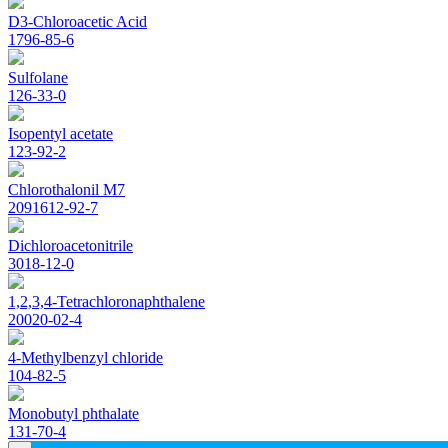
D3-Chloroacetic Acid
1796-85-6
Sulfolane
126-33-0
Isopentyl acetate
123-92-2
Chlorothalonil M7
2091612-92-7
Dichloroacetonitrile
3018-12-0
1,2,3,4-Tetrachloronaphthalene
20020-02-4
4-Methylbenzyl chloride
104-82-5
Monobutyl phthalate
131-70-4